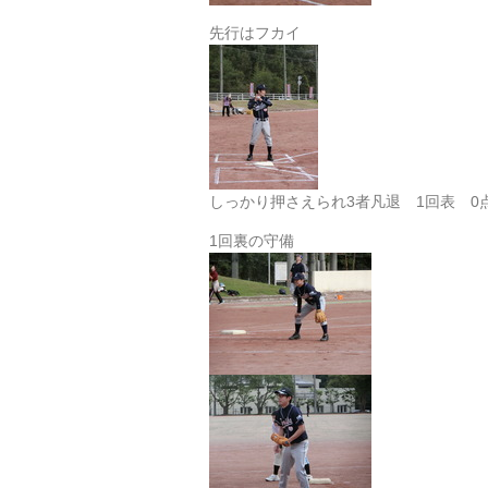
先行はフカイ
しっかり押さえられ3者凡退 1回表 0
1回裏の守備