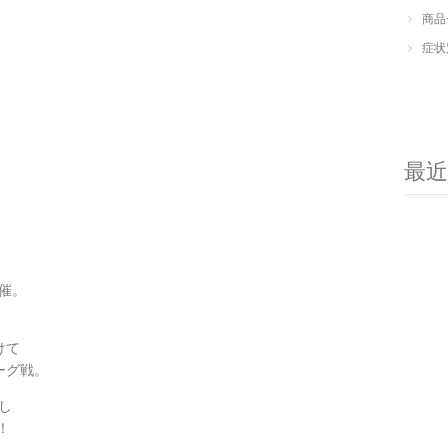
商品
症状
最
催。
けて
ーグ戦。
し
！