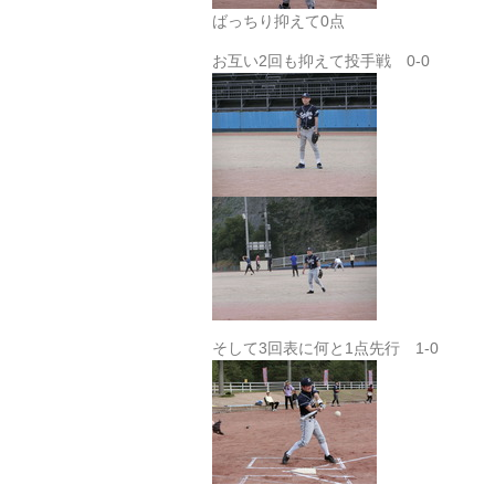
ばっちり抑えて0点
お互い2回も抑えて投手戦 0-0
そして3回表に何と1点先行 1-0