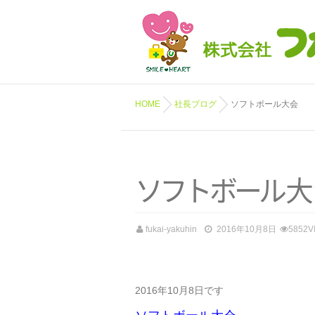
HOME
社長ブログ
ソフトボール大会
ソ
フ
ト
ボ
ー
ル
大
fukai-yakuhin
2016年10月8日
5852V
2016年10月8日です