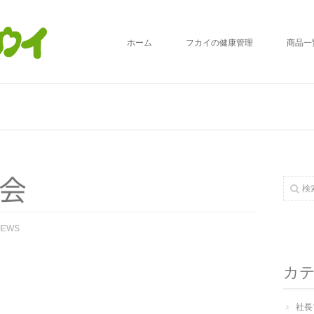
ホーム
フカイの健康管理
商品一
会
IEWS
カ
社長