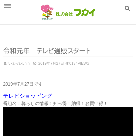
ホーム
フカイの健康管理
商品一覧
令和元年
テ
レ
ビ
通
販
ス
タ
ー
ト
採用情報
fukai-yakuhin
2019年7月27日
6134VIEWS
会社概要
2019年7月27日です
テレビショッピング
番組名：暮らしの情報！知っ得！納得！お買い得！