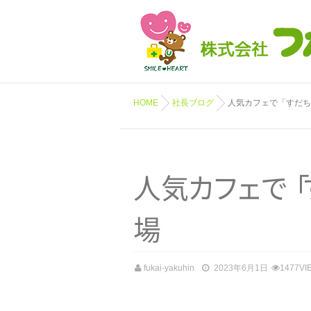
HOME
社長ブログ
人気カフェで「すだち
人
気
カ
フ
ェ
で
「
場
fukai-yakuhin
2023年6月1日
1477VI