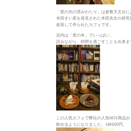
「星の光の澄みわたり」は倉敷天文台に
本田すい星を発見された本田先生の研究
改装して作られたカフェです。
店内は「星の本」でいっぱい。
読みながら、時間を過ごすことも出来ま
この人気カフェで弊社の人気NO1商品が
飲めるようになりました。1杯600円。