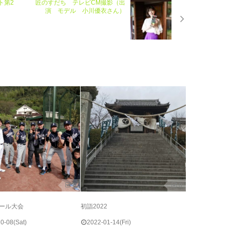
ト第2
匠のすだち テレビCM撮影（出
演 モデル 小川優衣さん）
0
0
ール大会
初詣2022
0-08(Sat)
2022-01-14(Fri)