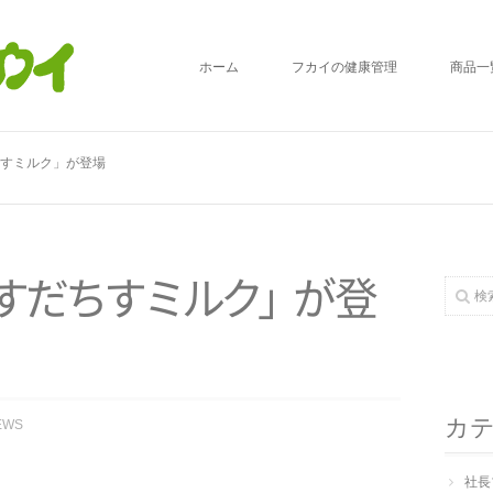
ホーム
フカイの健康管理
商品一
すミルク」が登場
す
だ
ち
す
ミ
ル
ク
」
が
登
カ
EWS
社長