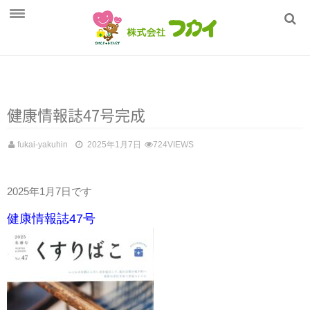
ホーム
フカイの健康管理
商品一覧
健康情報誌47号完成
採用情報
fukai-yakuhin
2025年1月7日
724VIEWS
会社概要
2025年1月7日です
健康情報誌47号