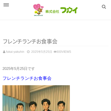
ホーム
フカイの健康管理
商品一覧
フ
レ
ン
チ
ラ
ン
チ
お
食事会
採用情報
fukai-yakuhin
2025年5月25日
600VIEWS
会社概要
2025年5月25日です
フレンチランチお食事会