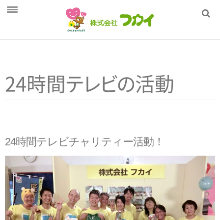
ホーム
フカイの健康管理
24時
間
テ
レ
ビ
の
活動
商品一覧
採用情報
会社概要
24時間テレビチャリティー活動！