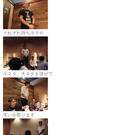
それぞれ持ちネタや
小ネタ、大ネタを混ぜて
笑いを取ります