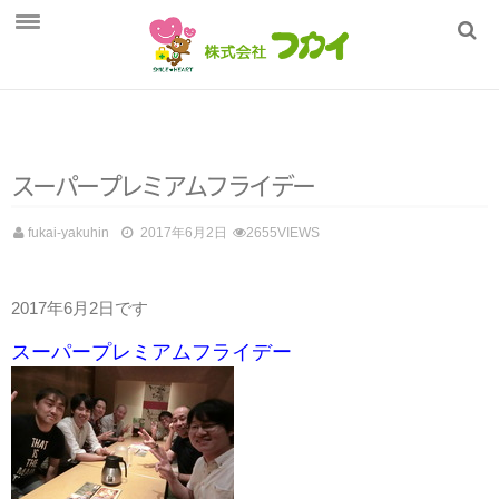
ホーム
フカイの健康管理
商品一覧
ス
ー
パ
ー
プ
レ
ミ
ア
ム
フ
ラ
イ
デ
ー
採用情報
fukai-yakuhin
2017年6月2日
2655VIEWS
会社概要
2017年6月2日です
スーパープレミアムフライデー