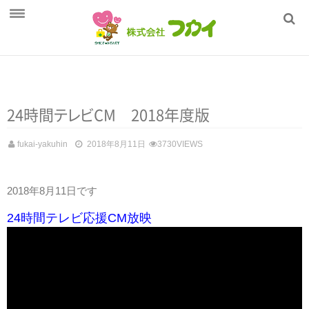
ホーム
フカイの健康管理
商品一覧
24時
間
テ
レ
ビ
CM 2018年度版
採用情報
fukai-yakuhin
2018年8月11日
3730VIEWS
会社概要
2018年8月11日です
24時間テレビ応援CM放映