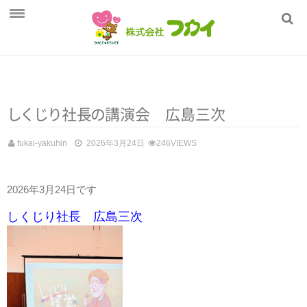
ホーム
フカイの健康管理
商品一覧
し
く
じ
り
社
長
の
講演会 広島三次
採用情報
fukai-yakuhin
2026年3月24日
246VIEWS
会社概要
2026年3月24日です
しくじり社長 広島三次